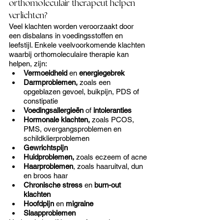
orthomoleculair therapeut helpen 
verlichten?
Veel klachten worden veroorzaakt door 
een disbalans in voedingsstoffen en 
leefstijl. Enkele veelvoorkomende klachten 
waarbij orthomoleculaire therapie kan 
helpen, zijn:
Vermoeidheid
 en 
energiegebrek
Darmproblemen,
 zoals een 
opgeblazen gevoel, buikpijn, PDS of 
constipatie
Voedingsallergieën
 of 
intoleranties
Hormonale
klachten,
 zoals PCOS, 
PMS, overgangsproblemen en 
schildklierproblemen
Gewrichtspijn
Huidproblemen,
 zoals eczeem of acne
Haarproblemen
, zoals haaruitval, dun 
en broos haar
Chronische
stress
 en
 burn-out 
klachten
Hoofdpijn
 en 
migraine
Slaapproblemen