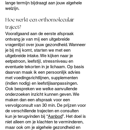
lange termijn bijdraagt aan jouw algehele 
welzijn.
Hoe werkt een orthomoleculair 
traject?
Voorafgaand aan de eerste afspraak 
ontvang je van mij een uitgebreide 
vragenlijst over jouw gezondheid. 
Wanneer 
je bij mij komt, starten we met een 
uitgebreide intake. We kijken naar je 
eetpatroon, leefstijl, str
essniveau en 
eventuele tekorten in je lichaam. Op basis 
daarvan maak ik een persoonlijk adv
ies 
met voedingsrichtlijnen, supplementen 
(indien nodig) en leefstijlaanpassingen. 
Ook bespreken we welke aanvullende 
onderzoeken inzicht kunnen geven. We 
maken dan een afspraak voor een 
vervolgconsult van 30 min. De prijzen voor 
de verschillende trajecten en consulten 
kun je terugvinden bij “
Aanbod
”. 
Het doel is 
niet alleen om je klachten te verminderen, 
maar ook om je algehele gezondheid en 