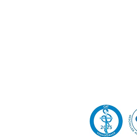
nl
| 06-14939276