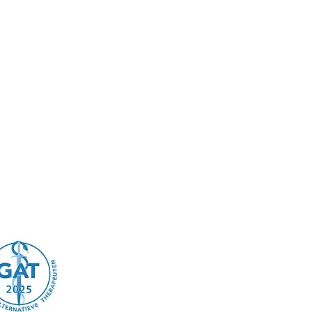
Home
Aanbod
Labonderzoeken
Essentials
Over mij