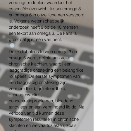
voedingsmiddelen, waardoor het
essentiële evenwicht tussen omega 3
en omega 6 in onze lichamen verstoord
is. Volgens wetenschappelijk
onderzoek heeft 9 op de 10 mensen
een tekort aan omega 3. De kans is
groot dat jij er één van bent.
Deze disbalans tussen omega 3 en
omega 6 wordt gelinkt aan vele
chronische klachten, waarbij een
laaggradige ontsteking een belangrijke
rol speelt. De eerste symptomen van
een laaggradig ontsteking zijn
vermoeidheid, geïrriteerdheid,
geheugenverlies,
concentratieproblemen, bloedend
tandvlees en een verminderd libido. Na
verloop van tijd kunnen deze
symptomen resulteren in chronische
klachten en welvaartsziekten, zoals