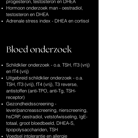
progesteron, testosteron en DHEA
Hormoon onderzoek man - oestradiol,
testosteron en DHEA
Adrenale stress index - DHEA en cortisol
Bloed onderzoek
Schildklier onderzoek - o.a. TSH, fT3 (vrij)
en fT4 (vrij)
Uitgebreid schildklier onderzoek - o.a.
TSH, fT3 (vrij), fT4 (vrij), T3 reverse,
antistoffen (anti-TPO, anti-Tg, TSH-
receptor)
Gezondheidsscreening -
lever/pancreasscreening, nierscreening,
hsCRP, oestradiol, vetstofwisseling, IgE-
totaal, groot bloedbeeld, DHEA-S,
lipopolysacchariden, TSH
Voedsel intolerantie en allergie