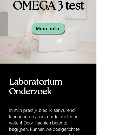
OMEGA 3 test
Meer info
Laboratorium
Onderzoek
orthomoleculair therapeut venray
In mijn praktijk bied ik aanvullend
labonderzoek aan, omdat meten =
weten! Door klachten beter te
begrijpen, kunnen we doelgericht te