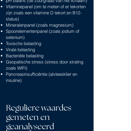
pH balans (de zuurgraad van het lichaam)
Vitaminepanel (om te meten of er tekorten
zijn zoals een vitamine D tekort en B12-
status)
Mineralenpanel (zoals magnesium)
Spoorelementenpanel (zoals jodium of
selenium)
Toxische belasting
Virale belasting
Bacteriële belasting
Geopatische stress (stress door straling
zoals WIFI)
Pancreasinsufficiëntie (alvleesklier en
insuline)
Reguliere waardes
gemeten en
geanalyseerd