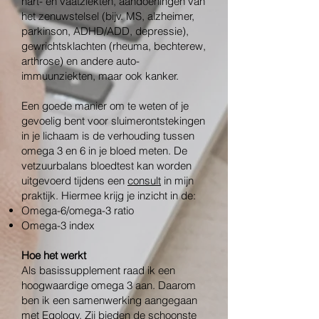
hart- en vaatziekten, aandoeningen van
het zenuwstelsel (bijv. MS, alzheimer,
parkinson, ADHD/ADD, depressie),
gewrichtsklachten (rheuma, bechterew,
arthrose) en andere auto-
immuunziekten, maar ook kanker.
Een goede manier om te weten of je
gevoelig bent voor sluimerontstekingen
in je lichaam is de verhouding tussen
omega 3 en 6 in je bloed meten. De
vetzuurbalans bloedtest kan worden
uitgevoerd tijdens een
consult
in mijn
praktijk. Hiermee krijg je inzicht in de:
Omega-6/omega-3 ratio
Omega-3 index
Hoe het werkt
Als basissupplement raad ik een
hoogwaardige omega 3 aan. Daarom
ben ik een samenwerking aangegaan
met Eqology. Zij bieden de schoonste