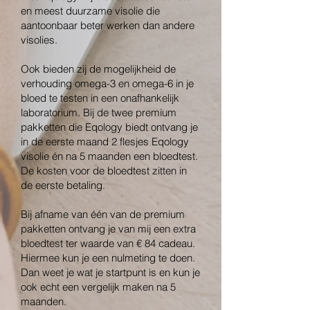
en meest duurzame visolie die
aantoonbaar beter werken dan andere
visolies.
Ook bieden zij de mogelijkheid de
verhouding omega-3 en omega-6 in je
bloed te testen in een onafhankelijk
laboratorium. Bij de twee premium
pakketten die Eqology biedt ontvang je
in de eerste maand 2 flesjes Eqology
visolie én na 5 maanden een bloedtest.
De kosten voor de bloedtest zitten in
de eerste betaling.
Bij afname van één van de premium
pakketten ontvang je van mij een extra
bloedtest ter waarde van € 84 cadeau.
Hiermee kun je een nulmeting te doen.
Dan weet je wat je startpunt is en kun je
ook echt een vergelijk maken na 5
maanden.