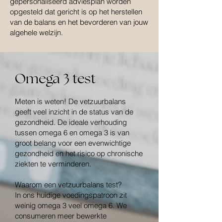
gepersonaliseerd adviesplan worden
opgesteld dat gericht is op het herstellen
van de balans en het bevorderen van jouw
algehele welzijn.
Omega 3 test
Meten is weten! De vetzuurbalans
geeft veel inzicht in de status van de
gezondheid. De ideale verhouding
tussen omega 6 en omega 3 is van
groot belang voor een evenwichtige
gezondheid en het risico op chronische
ziekten te verminderen.
Waarom een vetzuurbalans test?
In ons huidige voedingspatroon zit
weinig omega 3 veel omega 6. We
consumeren meer bewerkte