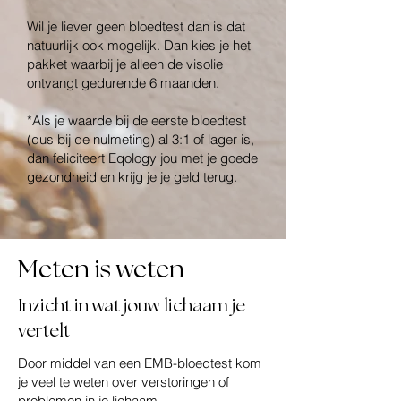
Wil je liever geen bloedtest dan is dat
natuurlijk ook mogelijk. Dan kies je het
pakket waarbij je alleen de visolie
ontvangt gedurende 6 maanden.
*Als je waarde bij de eerste bloedtest
(dus bij de nulmeting) al 3:1 of lager is,
dan feliciteert Eqology jou met je goede
gezondheid en krijg je je geld terug.
Meten is weten
Inzicht in wat jouw lichaam je
vertelt
Door middel van een EMB-bloedtest kom
je veel te weten over verstoringen of
problemen in je lichaam.