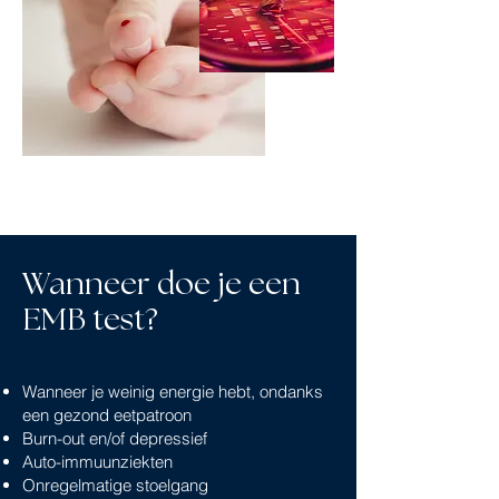
Wanneer doe je een
EMB test?
Wanneer je weinig energie hebt, ondanks
een gezond eetpatroon
Burn-out en/of depressief
Auto-immuunziekten
Onregelmatige stoelgang