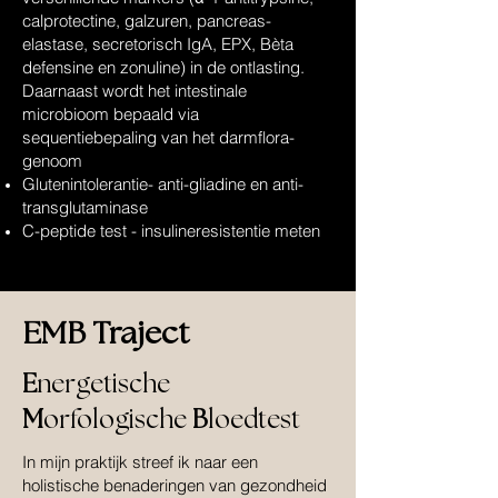
calprotectine, galzuren, pancreas-
elastase, secretorisch IgA, EPX, Bèta
defensine en zonuline) in de ontlasting.
Daarnaast wordt het intestinale
microbioom bepaald via
sequentiebepaling van het darmflora-
genoom
​Glutenintolerantie- anti-gliadine en anti-
transglutaminase
C-peptide test - insulineresistentie meten
EMB Traject
E
nergetische
M
orfologische
B
loedtest
In mijn praktijk streef ik naar een
holistische benaderingen van gezondheid